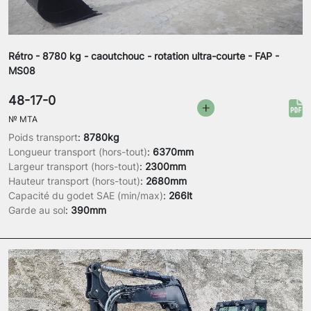
Rétro - 8780 kg - caoutchouc - rotation ultra-courte - FAP -
MS08
48-17-0
№
MTA
Poids transport
:
8780kg
Longueur transport (hors-tout)
:
6370mm
Largeur transport (hors-tout)
:
2300mm
Hauteur transport (hors-tout)
:
2680mm
Capacité du godet SAE (min/max)
:
266lt
Garde au sol
:
390mm