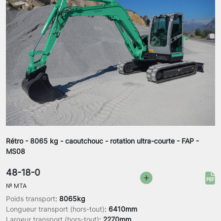
Rétro - 8065 kg - caoutchouc - rotation ultra-courte - FAP -
MS08
48-18-0
№
MTA
Poids transport
:
8065kg
Longueur transport (hors-tout)
:
6410mm
Largeur transport (hors-tout)
:
2270mm