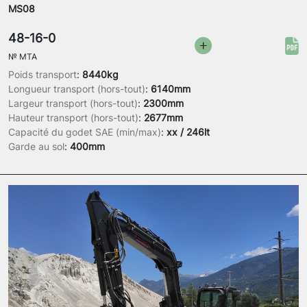
MS08
48-16-0
№
MTA
Poids transport
:
8440kg
Longueur transport (hors-tout)
:
6140mm
Largeur transport (hors-tout)
:
2300mm
Hauteur transport (hors-tout)
:
2677mm
Capacité du godet SAE (min/max)
:
xx / 246lt
Garde au sol
:
400mm