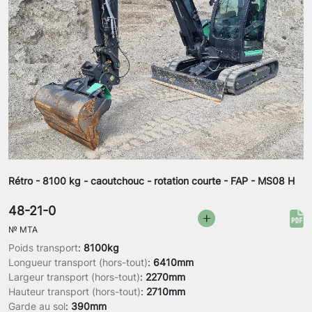
Rétro - 8100 kg - caoutchouc - rotation courte - FAP - MS08 H
48-21-0
№
MTA
Poids transport
:
8100kg
Longueur transport (hors-tout)
:
6410mm
Largeur transport (hors-tout)
:
2270mm
Hauteur transport (hors-tout)
:
2710mm
Garde au sol
:
390mm