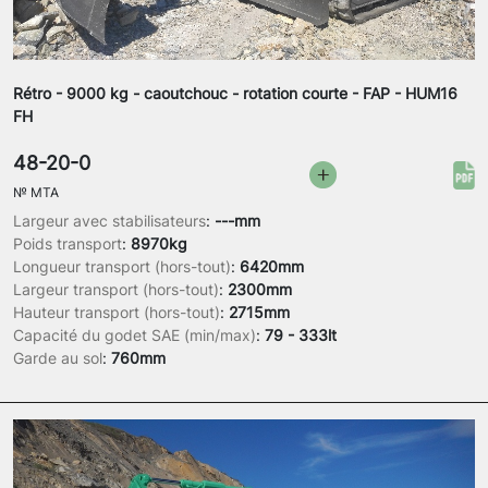
Rétro - 9000 kg - caoutchouc - rotation courte - FAP - HUM16
FH
48-20-0
№
MTA
Largeur avec stabilisateurs
:
---mm
Poids transport
:
8970kg
Longueur transport (hors-tout)
:
6420mm
Largeur transport (hors-tout)
:
2300mm
Hauteur transport (hors-tout)
:
2715mm
Capacité du godet SAE (min/max)
:
79 - 333lt
Garde au sol
:
760mm