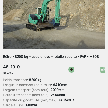
Rétro - 8200 kg - caoutchouc - rotation courte - FAP - MS08
48-10-0
№
MTA
Poids transport
:
8200kg
Longueur transport (hors-tout)
:
6410mm
Largeur transport (hors-tout)
:
2200mm
Hauteur transport (hors-tout)
:
2540mm
Capacité du godet SAE (min/max)
:
140/430lt
Garde au sol
:
390mm