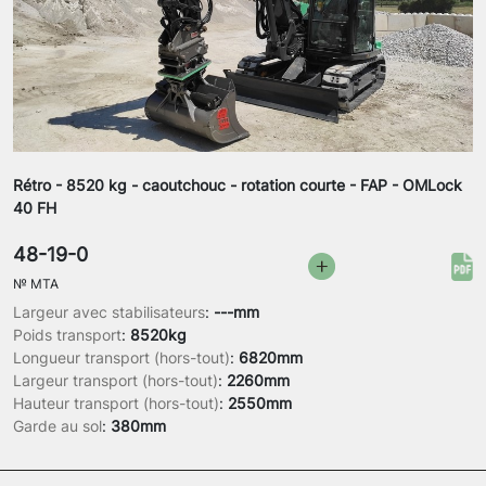
Rétro - 8520 kg - caoutchouc - rotation courte - FAP - OMLock
40 FH
48-19-0
№
MTA
Largeur avec stabilisateurs
:
---mm
Poids transport
:
8520kg
Longueur transport (hors-tout)
:
6820mm
Largeur transport (hors-tout)
:
2260mm
Hauteur transport (hors-tout)
:
2550mm
Garde au sol
:
380mm