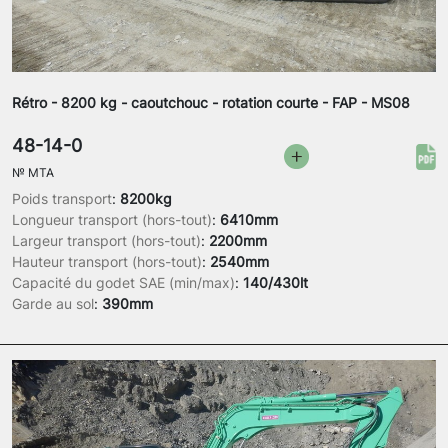
Rétro - 8200 kg - caoutchouc - rotation courte - FAP - MS08
48-14-0
№
MTA
Poids transport
:
8200kg
Longueur transport (hors-tout)
:
6410mm
Largeur transport (hors-tout)
:
2200mm
Hauteur transport (hors-tout)
:
2540mm
Capacité du godet SAE (min/max)
:
140/430lt
Garde au sol
:
390mm