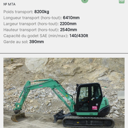
№
MTA
Poids transport
:
8200kg
Longueur transport (hors-tout)
:
6410mm
Largeur transport (hors-tout)
:
2200mm
Hauteur transport (hors-tout)
:
2540mm
Capacité du godet SAE (min/max)
:
140/430lt
Garde au sol
:
390mm