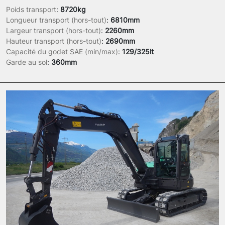
Poids transport
:
8720kg
Longueur transport (hors-tout)
:
6810mm
Largeur transport (hors-tout)
:
2260mm
Hauteur transport (hors-tout)
:
2690mm
Capacité du godet SAE (min/max)
:
129/325lt
Garde au sol
:
360mm