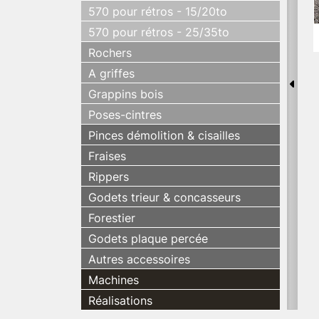
570 pour rétros - 15/20to
570 pour rétros - 25/35to
Rochers
A griffes
Grappins bois
Poses-cintres
Pinces démolition & cisailles
Fraises
Rippers
Godets trieur & concasseurs
Forestier
Godets plaque percée
Autres accessoires
Machines
Réalisations