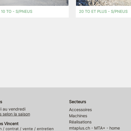
10 TO - S/PNEUS
20 TO ET PLUS - S/PNEUS
s
Secteurs
i au vendredi
Accessoires
s selon la saison
Machines
Réalisations
es Vincent
mtaplus.ch - MTA+ - home
n / contrat / vente / entretien