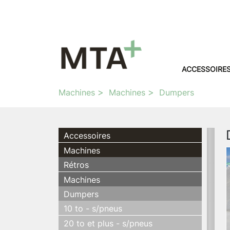
ACCESSOIRE
Machines
Machines
Dumpers
Accessoires
Machines
Rétros
Machines
Dumpers
10 to - s/pneus
20 to et plus - s/pneus