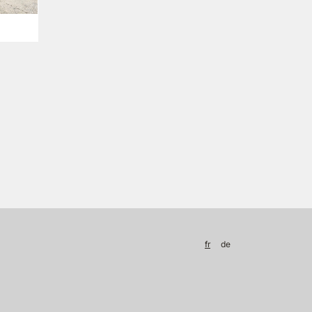
fr
de