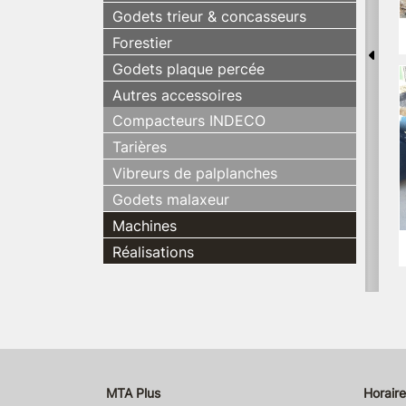
Godets trieur & concasseurs
Forestier
Godets plaque percée
Autres accessoires
Compacteurs INDECO
Tarières
Vibreurs de palplanches
Godets malaxeur
Machines
Réalisations
MTA Plus
Horaire