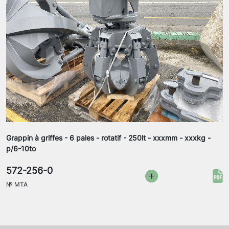
Grappin à griffes - 6 pales - rotatif - 250lt - xxxmm - xxxkg -
p/6-10to
572-256-0
№
MTA