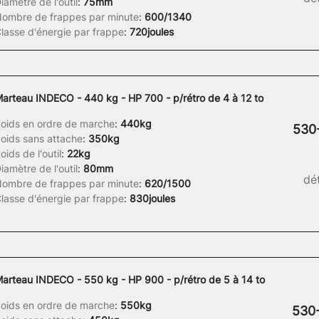
iamètre de l'outil
:
75mm
ombre de frappes par minute
:
600/1340
lasse d'énergie par frappe
:
720joules
arteau INDECO - 440 kg - HP 700 - p/rétro de 4 à 12 to
oids en ordre de marche
:
440kg
530
oids sans attache
:
350kg
oids de l'outil
:
22kg
iamètre de l'outil
:
80mm
dét
ombre de frappes par minute
:
620/1500
lasse d'énergie par frappe
:
830joules
arteau INDECO - 550 kg - HP 900 - p/rétro de 5 à 14 to
oids en ordre de marche
:
550kg
530