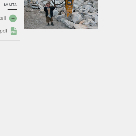
№
MTA
ail
pdf