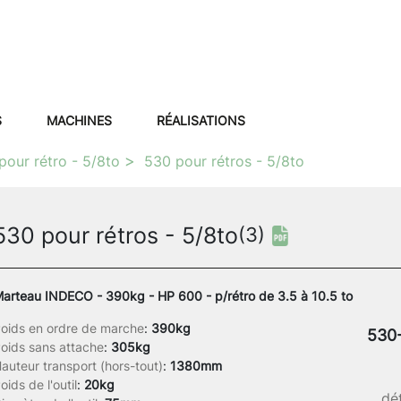
S
MACHINES
RÉALISATIONS
pour rétro - 5/8to
530 pour rétros - 5/8to
530 pour rétros - 5/8to
(3)
arteau INDECO - 390kg - HP 600 - p/rétro de 3.5 à 10.5 to
oids en ordre de marche
:
390kg
530
oids sans attache
:
305kg
auteur transport (hors-tout)
:
1380mm
oids de l'outil
:
20kg
dét