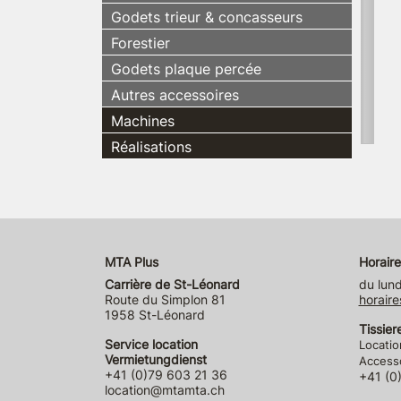
Godets trieur & concasseurs
Forestier
Godets plaque percée
Autres accessoires
Machines
Réalisations
MTA Plus
Horaire
Carrière de St-Léonard
du lund
Route du Simplon 81
horaire
1958 St-Léonard
Tissier
Service location
Locatio
Vermietungdienst
Accesso
+41 (0)79 603 21 36
+41 (0
location@mtamta.ch