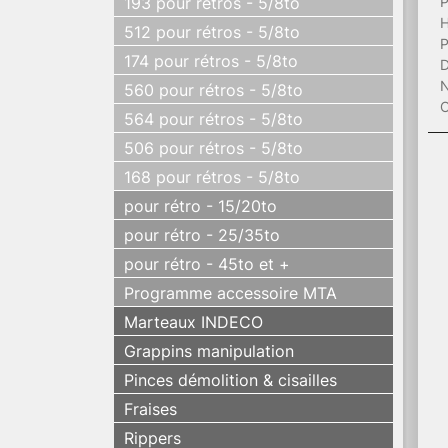
193 pour rétros - 5/8to
P
H
512 pour rétros - 5/8to
P
174 pour rétros - 5/8to
D
N
560 pour rétros - 5/8to
C
564 pour rétros - 5/8to
506 pour rétros - 5/8to
168 pour rétros - 5/8to
pour rétro - 15/20to
pour rétro - 25/35to
pour rétro - 45to et +
Programme accessoire MTA
Marteaux INDECO
Grappins manipulation
Pinces démolition & cisailles
Fraises
Rippers