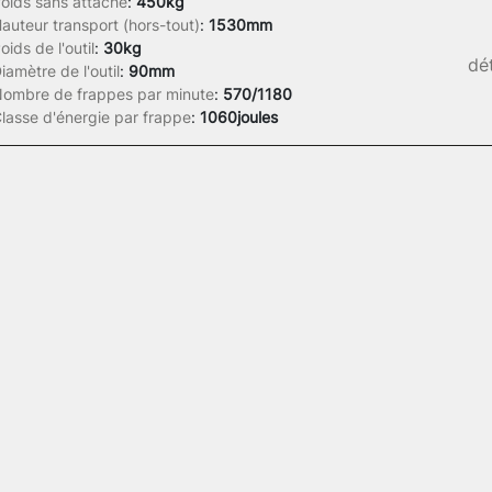
oids sans attache
:
450kg
auteur transport (hors-tout)
:
1530mm
oids de l'outil
:
30kg
dét
iamètre de l'outil
:
90mm
ombre de frappes par minute
:
570/1180
lasse d'énergie par frappe
:
1060joules