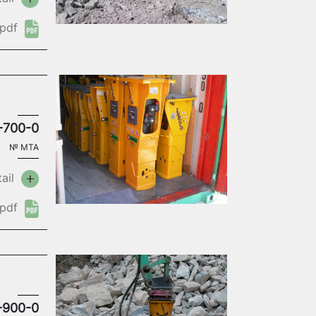
pdf
-700-0
№
MTA
ail
pdf
-900-0