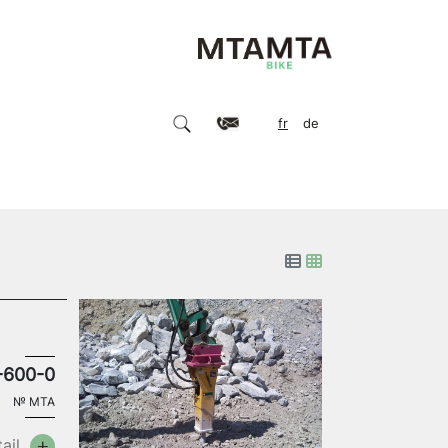
fr
de
-600-0
№
MTA
ail