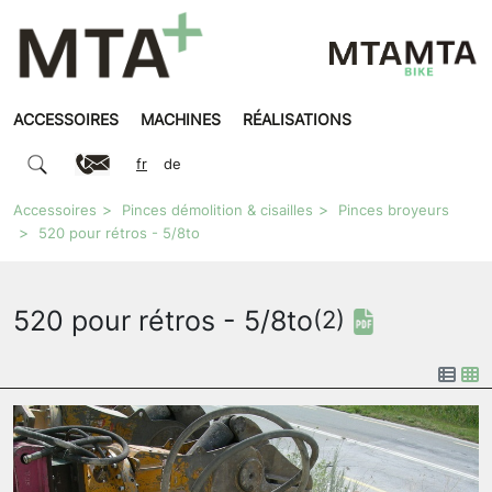
ACCESSOIRES
MACHINES
RÉALISATIONS
fr
de
Accessoires
Pinces démolition & cisailles
Pinces broyeurs
520 pour rétros - 5/8to
520 pour rétros - 5/8to
(2)