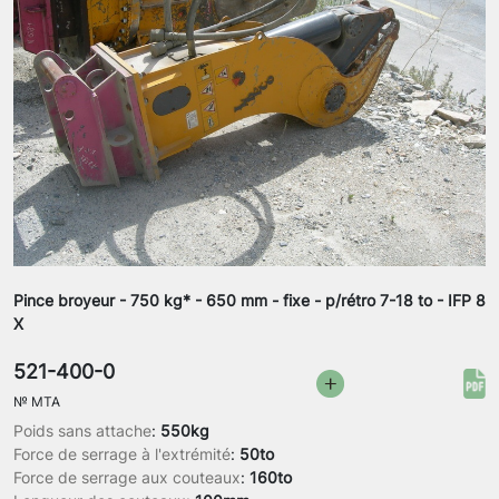
Pince broyeur - 750 kg* - 650 mm - fixe - p/rétro 7-18 to - IFP 8
X
521-400-0
№
MTA
Poids sans attache
:
550kg
Force de serrage à l'extrémité
:
50to
Force de serrage aux couteaux
:
160to