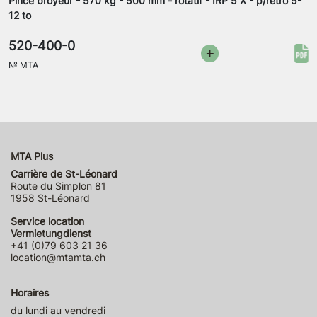
Pince broyeur - 570 kg - 500 mm - rotatif - IRP 5 X - p/rétro 5-
12 to
520-400-0
№
MTA
MTA Plus
Carrière de St-Léonard
Route du Simplon 81
1958 St-Léonard
Service location
Vermietungdienst
+41 (0)79 603 21 36
location@mtamta.ch
Horaires
du lundi au vendredi