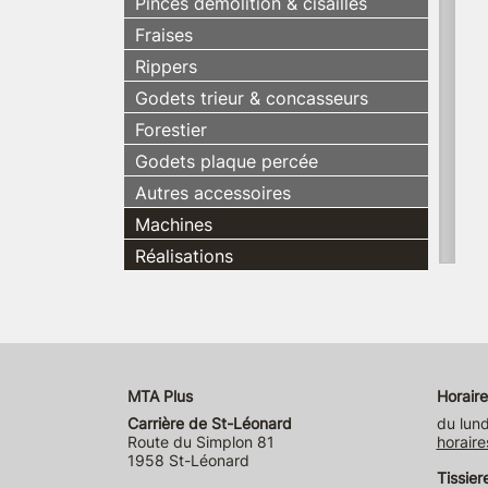
Pinces démolition & cisailles
Fraises
Rippers
Godets trieur & concasseurs
Forestier
Godets plaque percée
Autres accessoires
Machines
Réalisations
MTA Plus
Horaire
Carrière de St-Léonard
du lund
Route du Simplon 81
horaire
1958 St-Léonard
Tissier