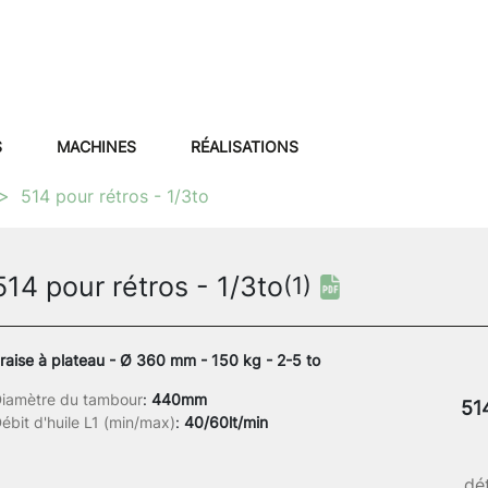
S
MACHINES
RÉALISATIONS
514 pour rétros - 1/3to
514 pour rétros - 1/3to
(1)
raise à plateau - Ø 360 mm - 150 kg - 2-5 to
iamètre du tambour
:
440mm
51
ébit d'huile L1 (min/max)
:
40/60lt/min
dét