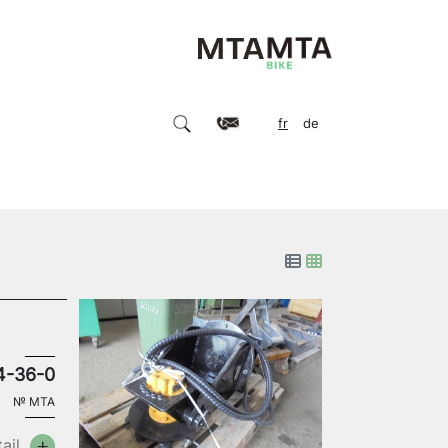
fr
de
4-36-0
№
MTA
ail