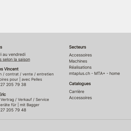
s
Secteurs
i au vendredi
Accessoires
s selon la saison
Machines
Réalisations
es Vincent
mtaplus.ch - MTA+ - home
n / contrat / vente / entretien
ires pour | avec Pelles
Catalogues
)27 205 79 38
Carrière
ric
Accessoires
 Vertrag / Verkauf / Service
räte für | mit Bagger
)27 205 79 48