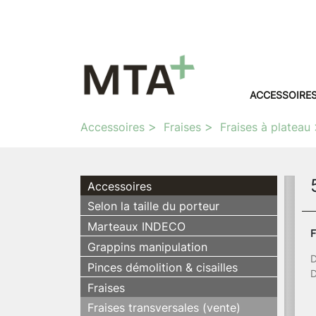
ACCESSOIRE
Accessoires
Fraises
Fraises à plateau
Accessoires
Selon la taille du porteur
Marteaux INDECO
F
Grappins manipulation
D
Pinces démolition & cisailles
D
Fraises
Fraises transversales (vente)