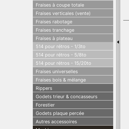
Fraises à coupe totale
Fraises verticales (vente)
Fraises rabotage
Fraises tranchage
Fraises à plateau
514 pour rétros - 1/3to
514 pour rétros - 5/8to
514 pour rétros - 15/20to
Fraises universelles
Fraises bois & mélange
Rippers
Godets trieur & concasseurs
Forestier
Godets plaque percée
Autres accessoires