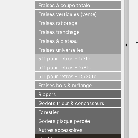
Fraises à coupe totale
Fraises verticales (vente)
Fraises rabotage
Fraises tranchage
Fraises à plateau
F
Fraises universelles
511 pour rétros - 1/3to
511 pour rétros - 5/8to
511 pour rétros - 15/20to
Fraises bois & mélange
Rippers
Godets trieur & concasseurs
Forestier
Godets plaque percée
Autres accessoires