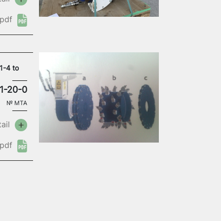
pdf
1-4 to
1-20-0
№
MTA
ail
pdf