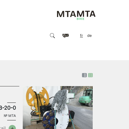
fr
de
3-20-0
№
MTA
ail