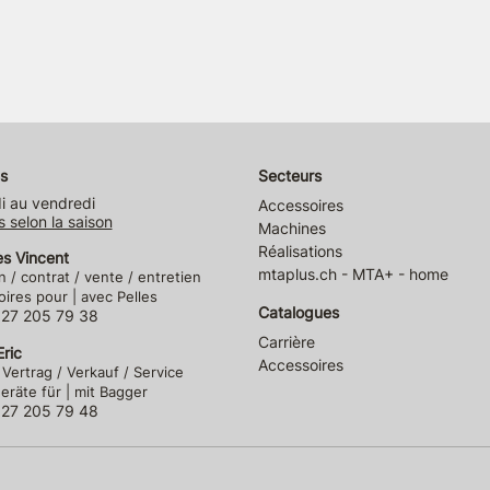
s
Secteurs
i au vendredi
Accessoires
s selon la saison
Machines
Réalisations
es Vincent
mtaplus.ch - MTA+ - home
n / contrat / vente / entretien
ires pour | avec Pelles
Catalogues
)27 205 79 38
Carrière
ric
Accessoires
 Vertrag / Verkauf / Service
räte für | mit Bagger
)27 205 79 48