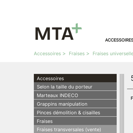
ACCESSOIRE
Accessoires
Fraises
Fraises universell
Accessoires
Selon la taille du porteur
Marteaux INDECO
F
Grappins manipulation
Pinces démolition & cisailles
Fraises
Fraises transversales (vente)