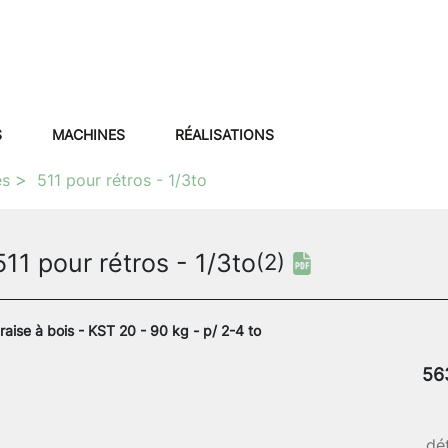
S
MACHINES
RÉALISATIONS
es
511 pour rétros - 1/3to
511 pour rétros - 1/3to
(2)
raise à bois - KST 20 - 90 kg - p/ 2-4 to
56
dét