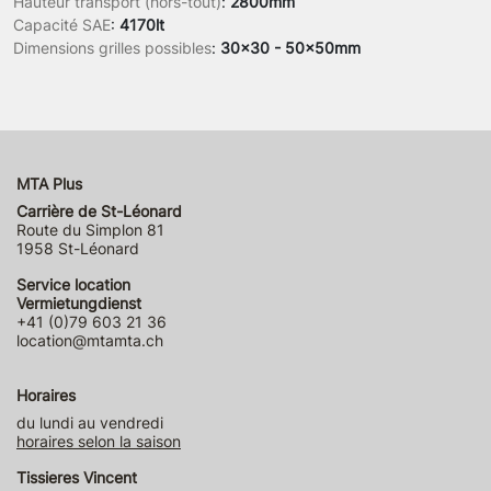
Hauteur transport (hors-tout)
:
2800mm
Capacité SAE
:
4170lt
Dimensions grilles possibles
:
30x30 - 50x50mm
MTA Plus
Carrière de St-Léonard
Route du Simplon 81
1958 St-Léonard
Service location
Vermietungdienst
+41 (0)79 603 21 36
location@mtamta.ch
Horaires
du lundi au vendredi
horaires selon la saison
Tissieres Vincent