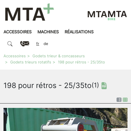
ACCESSOIRES
MACHINES
RÉALISATIONS
fr
de
Accessoires
Godets trieur & concasseurs
Godets trieurs rotatifs
198 pour rétros - 25/35to
198 pour rétros - 25/35to
(1)